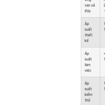
van xả
đáy
Áp
suất
thiết
kế
Áp
suất
làm
việc
Áp
suất
kiểm
thử