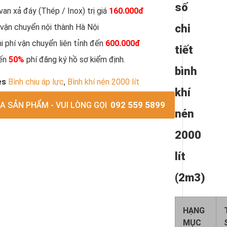
số
an xả đáy (Thép / Inox) trị giá
160.000đ
 vận chuyển nội thành Hà Nội
chi
i phí vận chuyển liên tỉnh đến
600.000đ
tiết
đến
50%
phí đăng ký hồ sơ kiểm định.
bình
es
Bình chịu áp lực
,
Bình khí nén 2000 lít
khí
092 559 5899
 SẢN PHẨM - VUI LÒNG GỌI
nén
2000
lít
(2m3)
HẠNG
MỤC