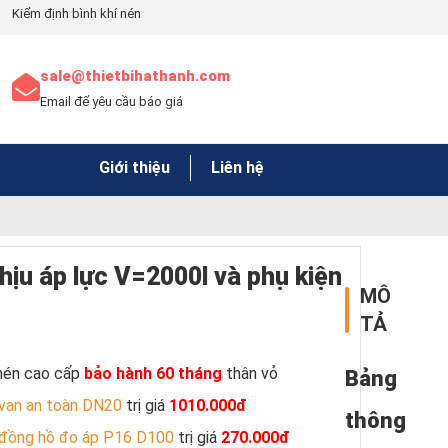
Kiểm định bình khí nén
sale@thietbihathanh.com
Email để yêu cầu báo giá
Giới thiệu
Liên hệ
hịu áp lực V=2000l và phụ kiện
MÔ
TẢ
 nén cao cấp
bảo hành 60 tháng
thân vỏ
Bảng
van an toàn DN20
trị giá
1010.000đ
thông
đồng hồ đo áp P16 D100
trị giá
270.000đ