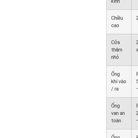
kính
Chiều
cao
Cửa
thăm
nhỏ
Ống
khí vào
/ ra
Ống
van an
toàn
Ống