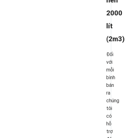
nén
2000
lít
(2m3)
Đối
với
mỗi
bình
bán
ra
chúng
tôi
có
hỗ
trợ