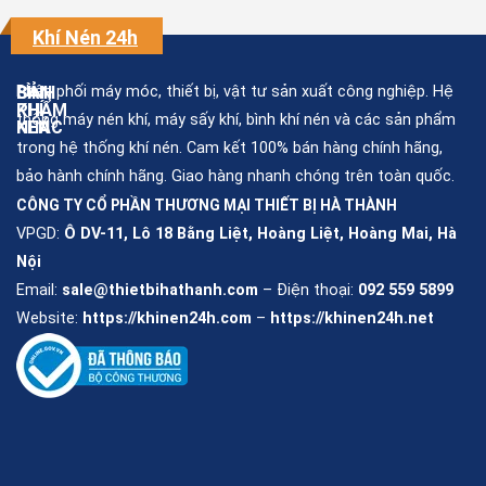
Khí Nén 24h
Phân phối máy móc, thiết bị, vật tư sản xuất công nghiệp. Hệ
BÌNH
SẢN
KHÍ
PHẨM
thống máy nén khí, máy sấy khí, bình khí nén và các sản phẩm
NÉN
KHÁC
trong hệ thống khí nén. Cam kết 100% bán hàng chính hãng,
bảo hành chính hãng. Giao hàng nhanh chóng trên toàn quốc.
Bình
Máy
khí
nén
CÔNG TY CỔ PHẦN THƯƠNG MẠI THIẾT BỊ HÀ THÀNH
nén
khí
giá
rẻ
VPGD:
Ô DV-11, Lô 18 Bằng Liệt, Hoàng Liệt, Hoàng Mai, Hà
Máy
Nội
nén
Bình
khí
chứa
mini
Email:
sale@thietbihathanh.com
– Điện thoại:
092 559 5899
khí
nén
Website:
https://khinen24h.com
–
https://khinen24h.net
Máy
sấy
Bình
khí
chịu
áp
lực
Phụ
kiện
khí
Bình
nén
khí
nén
inox
304
Phụ
tùng