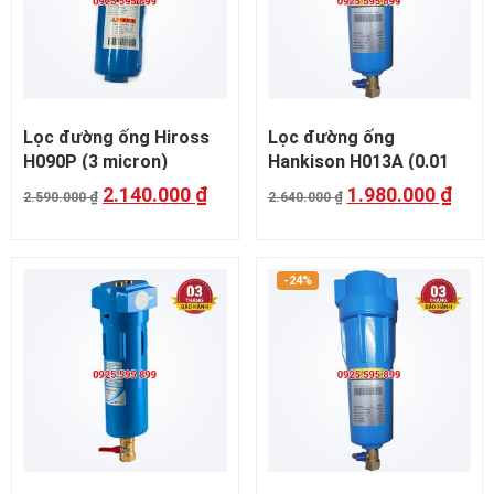
Lọc đường ống Hiross
Lọc đường ống
H090P (3 micron)
Hankison H013A (0.01
micron)
2.140.000
₫
1.980.000
₫
2.590.000
₫
2.640.000
₫
-24%