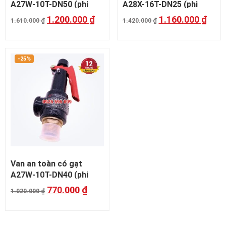
A27W-10T-DN50 (phi
A28X-16T-DN25 (phi
60mm)
34mm)
1.200.000
₫
1.160.000
₫
1.610.000
₫
1.420.000
₫
-25%
Van an toàn có gạt
A27W-10T-DN40 (phi
48mm)
770.000
₫
1.020.000
₫