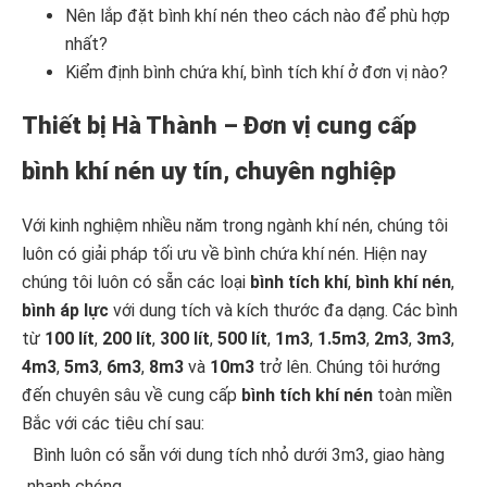
Nên lắp đặt bình khí nén theo cách nào để phù hợp
nhất?
Kiểm định bình chứa khí, bình tích khí ở đơn vị nào?
Thiết bị Hà Thành – Đơn vị cung cấp
bình khí nén uy tín, chuyên nghiệp
Với kinh nghiệm nhiều năm trong ngành khí nén, chúng tôi
luôn có giải pháp tối ưu về bình chứa khí nén. Hiện nay
chúng tôi luôn có sẵn các loại
bình tích khí
,
bình khí nén
,
bình áp lực
với dung tích và kích thước đa dạng. Các bình
từ
100 lít
,
200 lít
,
300 lít
,
500 lít
,
1m3
,
1.5m3
,
2m3
,
3m3
,
4m3
,
5m3
,
6m3
,
8m3
và
10m3
trở lên. Chúng tôi hướng
đến chuyên sâu về cung cấp
bình tích khí nén
toàn miền
Bắc với các tiêu chí sau:
Bình luôn có sẵn với dung tích nhỏ dưới 3m3, giao hàng
nhanh chóng.