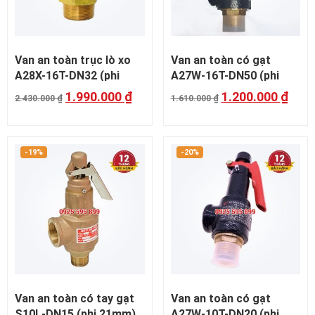
Van an toàn trục lò xo
Van an toàn có gạt
A28X-16T-DN32 (phi
A27W-16T-DN50 (phi
42mm)
60mm)
1.990.000
₫
1.200.000
₫
2.430.000
₫
1.610.000
₫
-19%
-20%
Van an toàn có tay gạt
Van an toàn có gạt
S10L-DN15 (phi 21mm)
A27W-10T-DN20 (phi