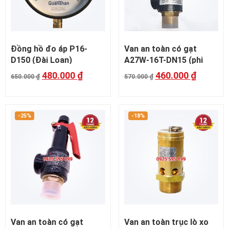
Đồng hồ đo áp P16-
Van an toàn có gạt
D150 (Đài Loan)
A27W-16T-DN15 (phi
21mm)
480.000
₫
460.000
₫
650.000
₫
570.000
₫
-25%
-18%
Van an toàn có gạt
Van an toàn trục lò xo