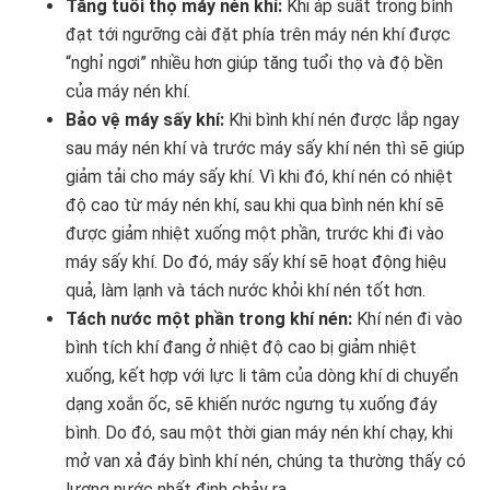
Tăng tuổi thọ máy nén khí:
Khi áp suất trong bình
đạt tới ngưỡng cài đặt phía trên máy nén khí được
“nghỉ ngơi” nhiều hơn giúp tăng tuổi thọ và độ bền
của máy nén khí.
Bảo vệ máy sấy khí:
Khi bình khí nén được lắp ngay
sau máy nén khí và trước máy sấy khí nén thì sẽ giúp
giảm tải cho máy sấy khí. Vì khi đó, khí nén có nhiệt
độ cao từ máy nén khí, sau khi qua bình nén khí sẽ
được giảm nhiệt xuống một phần, trước khi đi vào
máy sấy khí. Do đó, máy sấy khí sẽ hoạt động hiệu
quả, làm lạnh và tách nước khỏi khí nén tốt hơn.
Tách nước một phần trong khí nén:
Khí nén đi vào
bình tích khí đang ở nhiệt độ cao bị giảm nhiệt
xuống, kết hợp với lực li tâm của dòng khí di chuyển
dạng xoắn ốc, sẽ khiến nước ngưng tụ xuống đáy
bình. Do đó, sau một thời gian máy nén khí chạy, khi
mở van xả đáy bình khí nén, chúng ta thường thấy có
lượng nước nhất định chảy ra.