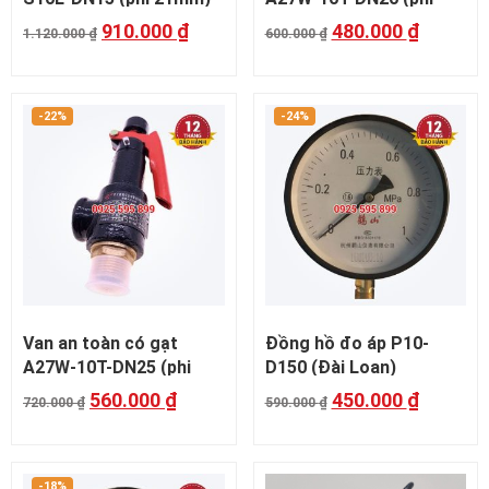
27mm)
910.000
₫
480.000
₫
1.120.000
₫
600.000
₫
-22%
-24%
Van an toàn có gạt
Đồng hồ đo áp P10-
A27W-10T-DN25 (phi
D150 (Đài Loan)
34mm)
560.000
₫
450.000
₫
720.000
₫
590.000
₫
-18%