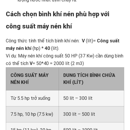
Cách chọn bình khí nén phù hợp với
công suất máy nén khí
Công thức tính thể tích bình khí nén:
V
(lít)=
Công suất
máy nén khí
(hp) *
40
(lít).
Ví dụ: Máy nén khí công suất 50 HP (37 Kw) cần dùng bình
có thể tích
V
= 50*40 = 2000 lít (2 m3)
CÔNG SUẤT MÁY
DUNG TÍCH BÌNH CHỨA
NÉN KHÍ
KHÍ (LÍT)
Từ 5.5 hp trở xuống
50 lít – 300 lít
7.5 hp, 10 hp (7.5 kw)
300 lít – 500 lít