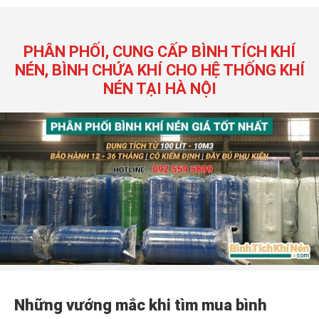
PHÂN PHỐI, CUNG CẤP BÌNH TÍCH KHÍ
NÉN, BÌNH CHỨA KHÍ CHO HỆ THỐNG KHÍ
NÉN TẠI HÀ NỘI
Những vướng mắc khi tìm mua bình