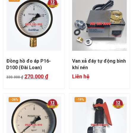
Đồng hồ đo áp P16-
Van xả đáy tự động bình
D100 (Đài Loan)
khí nén
270.000
₫
Liên hệ
330.000
₫
-26%
-19%