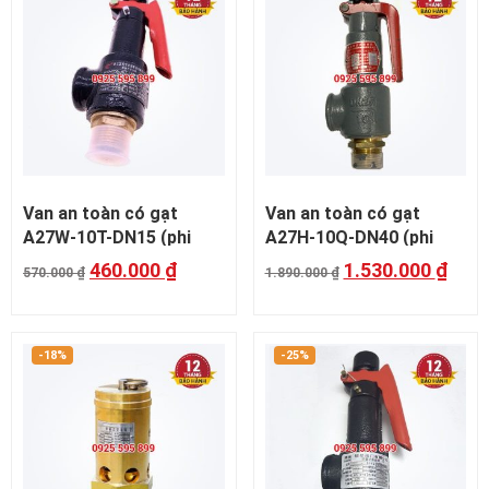
Van an toàn có gạt
Van an toàn có gạt
A27W-10T-DN15 (phi
A27H-10Q-DN40 (phi
21mm)
48mm)
460.000
₫
1.530.000
₫
570.000
₫
1.890.000
₫
-18%
-25%