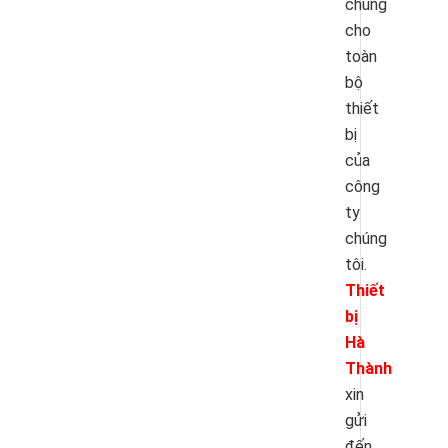
chung
cho
toàn
bộ
thiết
bị
của
công
ty
chúng
tôi.
Thiết
bị
Hà
Thành
xin
gửi
đến