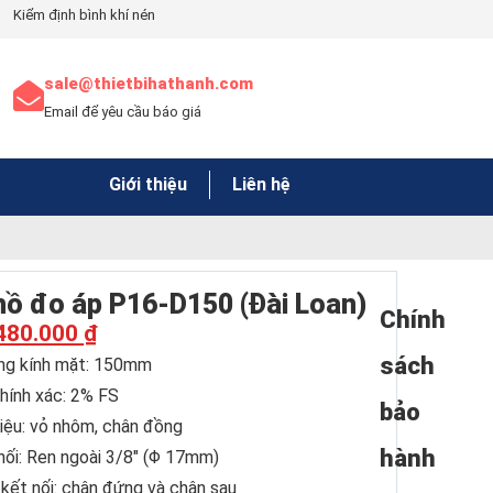
Kiểm định bình khí nén
sale@thietbihathanh.com
Email để yêu cầu báo giá
Giới thiệu
Liên hệ
hồ đo áp P16-D150 (Đài Loan)
Chính
480.000
₫
sách
g kính mặt: 150mm
hính xác: 2% FS
bảo
liệu: vỏ nhôm, chân đồng
hành
nối: Ren ngoài 3/8″ (Φ 17mm)
 kết nối: chân đứng và chân sau