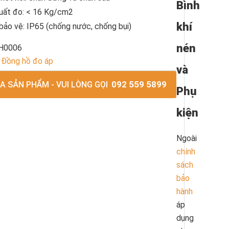
Bình
uất đo: < 16 Kg/cm2
khí
bảo vệ: IP65 (chống nước, chống bụi)
nén
H0006
Đồng hồ đo áp
và
092 559 5899
 SẢN PHẨM - VUI LÒNG GỌI
Phụ
kiện
Ngoài
chính
sách
bảo
hành
áp
dụng