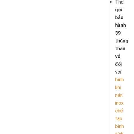
Thời
gian
bảo
hành
39
tháng
thân
vỏ
đối
với
bình
khí
nén
inox
,
chế
tạo
bình