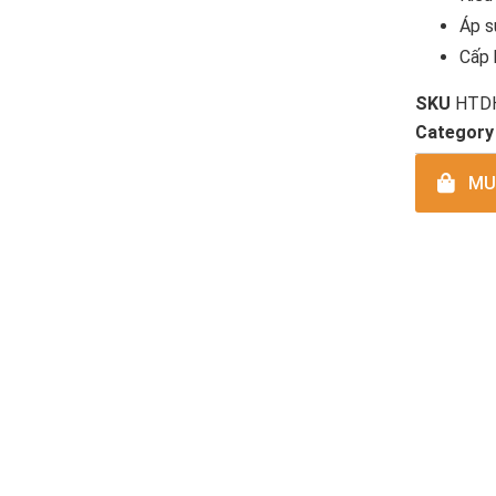
Áp s
Cấp 
SKU
HTD
Category
MUA