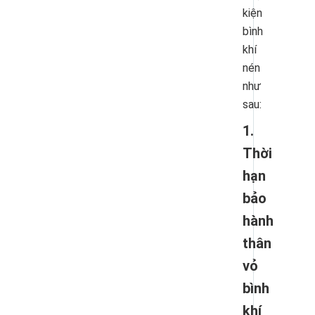
kiện
bình
khí
nén
như
sau:
1.
Thời
hạn
bảo
hành
thân
vỏ
bình
khí