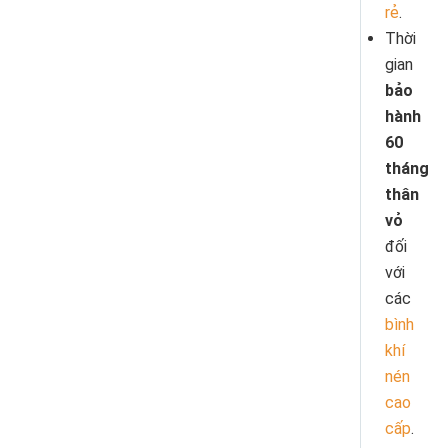
rẻ
.
Thời
gian
bảo
hành
60
tháng
thân
vỏ
đối
với
các
bình
khí
nén
cao
cấp
.