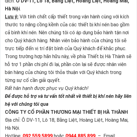
dịch:
Ô DV-11, Lô 18, Bằng Liệt, Hoàng Liệt, Hoàng Mai,
Hà Nội
.
Lưu ý:
Với tính chất cấp thiết trong vận hành cùng với kích
thước to nặng cồng kềnh của các thiết bị khí nén bao gồm
cả bình khí nén. Nên chúng tôi có áp dụng bảo hành tận nơi
cho Quý khách hàng. Nhân viên bảo hành của chúng tôi sẽ
trực tiếp đến vị trí đặt bình của Quý khách để khắc phục.
Trong trường hợp hãn hữu này, về phía Thiết bị Hà Thành sẽ
hỗ trợ 1 phần chi phí đi lại, phần còn lại sẽ được nhân viên
bán hàng của chúng tôi thỏa thuận với Quý khách trong
từng sự cố cần giải quyết.
Rất hân hạnh được phục vụ Quý khách!
Để được hỗ trợ và tư vấn tốt nhất về thiết bị khí nén hãy liên
hệ với chúng tôi qua
CÔNG TY CỔ PHẦN THƯƠNG MẠI THIẾT BỊ HÀ THÀNH
Địa chỉ: Ô DV-11, Lô 18, Bằng Liệt, Hoàng Liệt, Hoàng Mai,
Hà Nội.
Hotline:
092 559 5899
hoặc
0944 885 899
– Email: