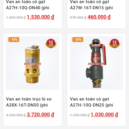
Van an toàn có gạt
Van an toàn có gạt
A27H-10Q-DN40 (phi
A27W-16T-DN15 (phi
48mm)
21mm)
1.530.000
₫
460.000
₫
1.890.000
₫
570.000
₫
-18%
-20%
Van an toàn trục lò xo
Van an toàn có gạt
A28X-16T-DN50 (phi
A27H-10Q-DN25 (phi
60mm)
34mm)
3.720.000
₫
1.030.000
₫
4.540.000
₫
1.290.000
₫