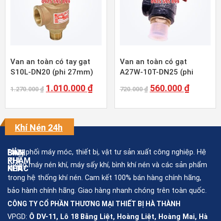
Van an toàn có tay gạt
Van an toàn có gạt
S10L-DN20 (phi 27mm)
A27W-10T-DN25 (phi
34mm)
1.010.000
₫
560.000
₫
1.270.000
₫
720.000
₫
Khí Nén 24h
Phân phối máy móc, thiết bị, vật tư sản xuất công nghiệp. Hệ
BÌNH
SẢN
KHÍ
PHẨM
thống máy nén khí, máy sấy khí, bình khí nén và các sản phẩm
NÉN
KHÁC
trong hệ thống khí nén. Cam kết 100% bán hàng chính hãng,
bảo hành chính hãng. Giao hàng nhanh chóng trên toàn quốc.
Bình
Máy
khí
nén
CÔNG TY CỔ PHẦN THƯƠNG MẠI THIẾT BỊ HÀ THÀNH
nén
khí
giá
rẻ
VPGD:
Ô DV-11, Lô 18 Bằng Liệt, Hoàng Liệt, Hoàng Mai, Hà