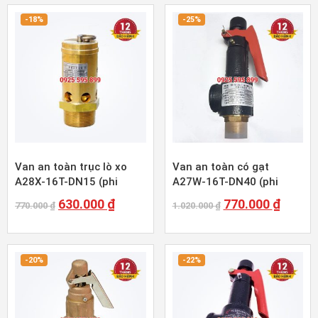
-18%
-25%
Van an toàn trục lò xo
Van an toàn có gạt
A28X-16T-DN15 (phi
A27W-16T-DN40 (phi
21mm)
48mm)
630.000
₫
770.000
₫
770.000
₫
1.020.000
₫
-20%
-22%